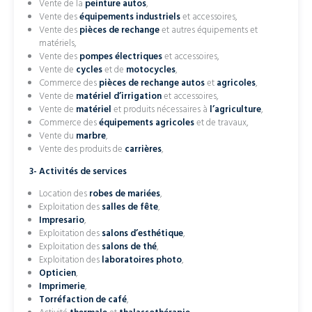
Vente de la
peinture autos
,
Vente des
équipements industriels
et accessoires,
Vente des
pièces de rechange
et autres équipements et
matériels,
Vente des
pompes électriques
et accessoires,
Vente de
cycles
et de
motocycles
,
Commerce des
pièces de rechange autos
et
agricoles
,
Vente de
matériel d’irrigation
et accessoires,
Vente de
matériel
et produits nécessaires à
l’agriculture
,
Commerce des
équipements agricoles
et de travaux,
Vente du
marbre
,
Vente des produits de
carrières
,
3- Activités de services
Location des
robes de mariées
,
Exploitation des
salles de fête
,
Impresario
,
Exploitation des
salons d’esthétique
,
Exploitation des
salons de thé
,
Exploitation des
laboratoires photo
,
Opticien
,
Imprimerie
,
Torréfaction de café
,