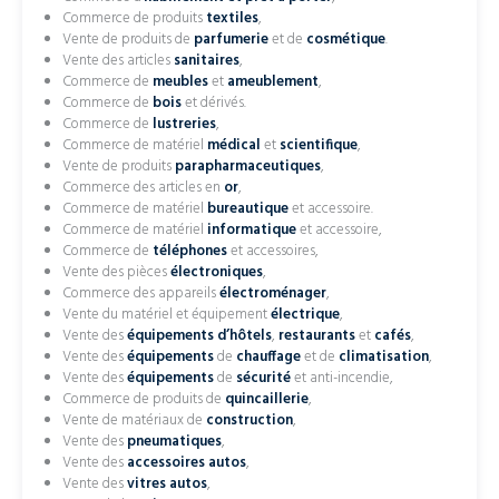
Commerce de produits
textiles
,
Vente de produits de
parfumerie
et de
cosmétique
.
Vente des articles
sanitaires
,
Commerce de
meubles
et
ameublement
,
Commerce de
bois
et dérivés.
Commerce de
lustreries
,
Commerce de matériel
médical
et
scientifique
,
Vente de produits
parapharmaceutiques
,
Commerce des articles en
or
,
Commerce de matériel
bureautique
et accessoire.
Commerce de matériel
informatique
et accessoire,
Commerce de
téléphones
et accessoires,
Vente des pièces
électroniques
,
Commerce des appareils
électroménager
,
Vente du matériel et équipement
électrique
,
Vente des
équipements d’hôtels
,
restaurants
et
cafés
,
Vente des
équipements
de
chauffage
et de
climatisation
,
Vente des
équipements
de
sécurité
et anti-incendie,
Commerce de produits de
quincaillerie
,
Vente de matériaux de
construction
,
Vente des
pneumatiques
,
Vente des
accessoires autos
,
Vente des
vitres autos
,