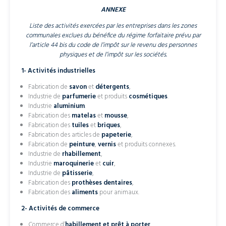
ANNEXE
Liste des activités exercées par les entreprises dans les zones
communales exclues du bénéfice du régime forfaitaire prévu par
l’article 44 bis du code de l’impôt sur le revenu des personnes
physiques et de l’impôt sur les sociétés.
1- Activités industrielles
Fabrication de
savon
et
détergents
,
Industrie de
parfumerie
et produits
cosmétiques
.
Industrie
aluminium
.
Fabrication des
matelas
et
mousse
,
Fabrication des
tuiles
et
briques
,
Fabrication des articles de
papeterie
,
Fabrication de
peinture
,
vernis
et produits connexes.
Industrie de
rhabillement
,
Industrie
maroquinerie
et
cuir
,
Industrie de
pâtisserie
,
Fabrication des
prothèses dentaires
,
Fabrication des
aliments
pour animaux.
2- Activités de commerce
Commerce d’
habillement et prêt à porter
,