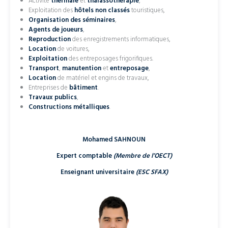
Activité
thermale
et
thalassothérapie
,
Exploitation des
hôtels non classés
touristiques,
Organisation des séminaires
,
Agents de joueurs
,
Reproduction
des enregistrements informatiques,
Location
de voitures,
Exploitation
des entreposages frigorifiques.
Transport
,
manutention
et
entreposage
,
Location
de matériel et engins de travaux,
Entreprises de
bâtiment
.
Travaux publics
,
Constructions métalliques
.
Mohamed SAHNOUN
Expert comptable
(Membre de l’OECT)
Enseignant universitaire
(ESC SFAX)