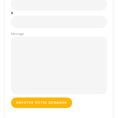
à
Message